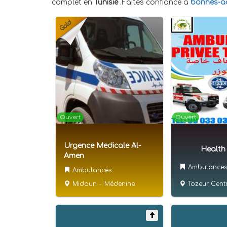
complet en
Tunisie
.Faites confiance à
bonnes-ad
Ouvert
Ouvert
Urgence Medicale Al-
Health
Amen
Ambulances
Ambulances
Tozeur Cent
Midoun
-
Médenine