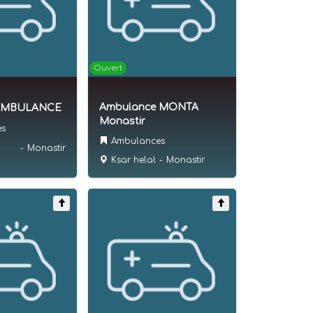
Ouvert
Ambulance MONTA
 AMBULANCE
Monastir
es
Ambulances
-
Monastir
Ksar helal
-
Monastir