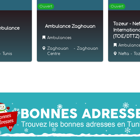
Ouvert
Ouvert
Tozeur - Ne
Ambulance Zaghouan
mbulance
Internationa
(TOE/DTTZ)
Ambulances
Ambulanc
Zaghouan
-
Zaghouan
Centre
-
Tunis
Nefta
-
To