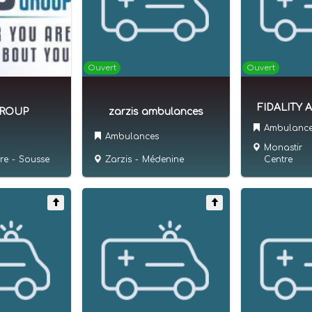
Ouvert
Ouvert
FIDALITY
GROUP
zarzis ambulances
Ambulanc
Ambulances
Monastir
re
-
Sousse
Zarzis
-
Médenine
Centre