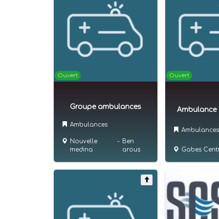
Ouvert
Ouvert
Groupe ambulances
Ambulance s
Ambulances
Ambulances
Nouvelle
-
Ben
medina
arous
Gabes Cent