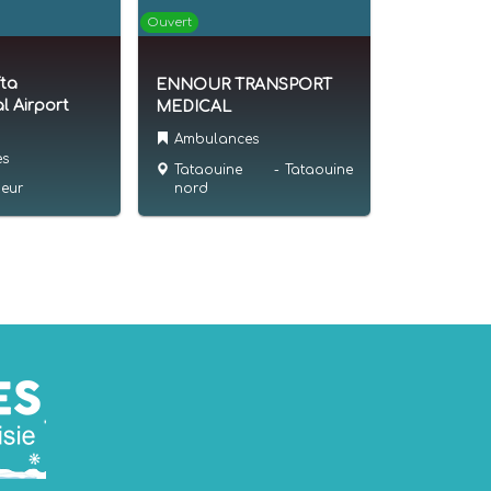
Ouvert
fta
ENNOUR TRANSPORT
l Airport
MEDICAL
Ambulances
es
Tataouine
-
Tataouine
zeur
nord