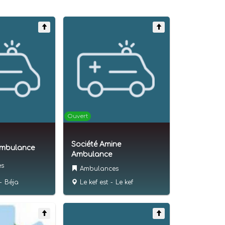
Ouvert
Société Amine
Ambulance
Ambulance
es
Ambulances
-
Béja
Le kef est
-
Le kef