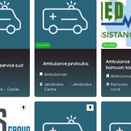
Ouvert
Ouvert
Ambulance 
Ambulance jandouba
ervice sud
kairouan ka
Ambulances
Ambulanc
Jendouba
-
Jendouba
Kairouan
Centre
re
-
Gabès
nord