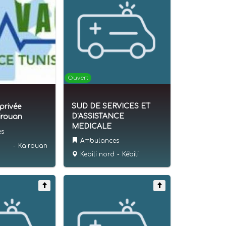
Ouvert
SUD DE SERVICES ET
privée
D'ASSISTANCE
irouan
MEDICALE
es
Ambulances
-
Kairouan
Kebili nord
-
Kébili