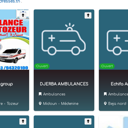
resses.tn
.
Ouvert
Ouvert
 group
DJERBA AMBULANCES
Echifa 
Ambulances
Ambulanc
re
-
Tozeur
Midoun
-
Médenine
Beja nord