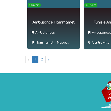
Ouvert
Ouvert
Ambulance Hammamet
Tunisie A
Ambulances
Ambulances
Hammamet
-
Nabeul
Centre ville
«
1
2
»