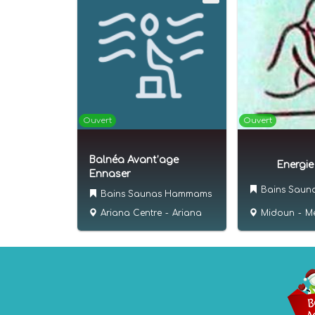
Ouvert
Ouvert
Balnéa Avant’age
Energie
Ennaser
Bains Sau
Bains Saunas Hammams
Midoun
-
M
Ariana Centre
-
Ariana