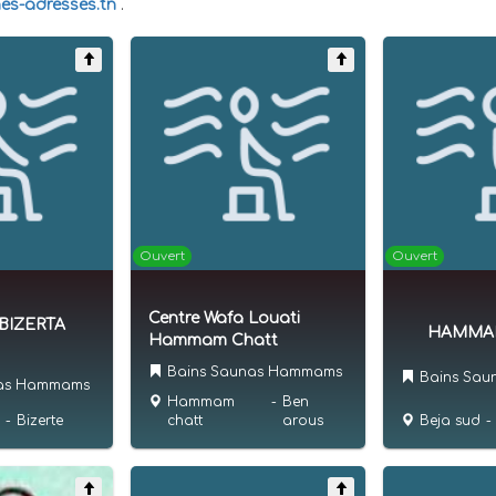
es-adresses.tn
.
Ouvert
Ouvert
Centre Wafa Louati
bBIZERTA
HAMMAM
Hammam Chatt
Bains Saunas Hammams
Bains Sa
nas Hammams
Hammam
-
Ben
-
Bizerte
Beja sud
-
chatt
arous