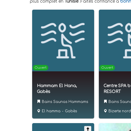
plus complet en
Tunisie
.Faites confiance à
bonn
Ouvert
Ouvert
Hammam El Hana,
Centre SPA 
Gabès
RESORT
Bains Saunas Hammams
Bains Sau
El hamma
-
Gabès
Bizerte nord