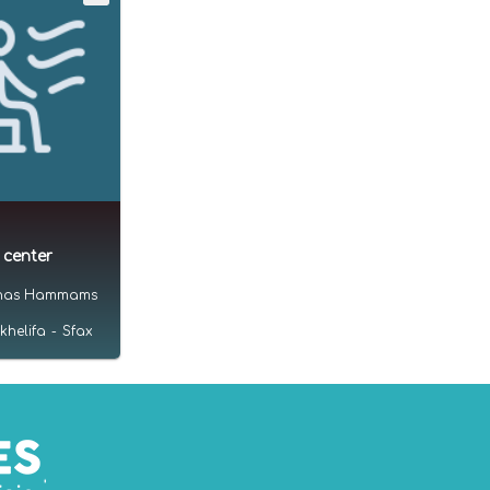
 center
unas Hammams
 khelifa
-
Sfax