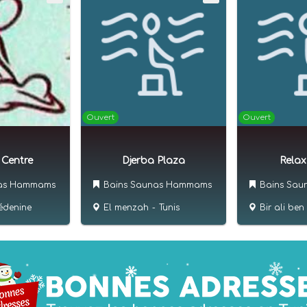
Ouvert
Ouvert
 Centre
Djerba Plaza
Relax
nas Hammams
Bains Saunas Hammams
Bains Sa
édenine
El menzah
-
Tunis
Bir ali ben