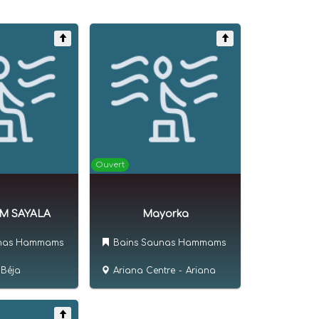
Ouvert
 SAYALA
Mayorka
unas Hammams
Bains Saunas Hammams
Béja
Ariana Centre
-
Ariana