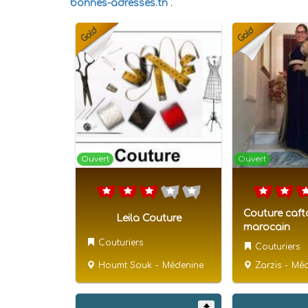
bonnes-adresses.tn
.
Ouvert
Ouvert
Couture caft
Leila Couture
marocain
Couturiers
Couturiers
Houmt Souk
-
Médenine
Zarzis
-
Méd