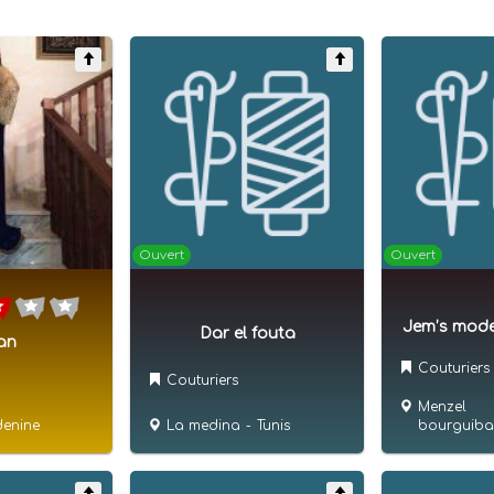
Ouvert
Ouvert
Jem’s mode
Dar el fouta
an
Couturiers
Couturiers
Menzel
bourguiba
La medina
-
Tunis
enine