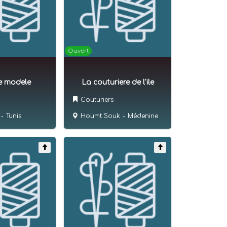
Ouvert
e modele
La couturiere de l'ile
Couturiers
-
Tunis
Houmt Souk
-
Médenine