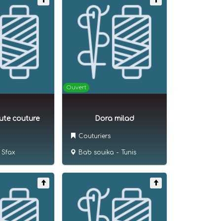
Ouvert
ute couture
Dora milad
Couturiers
Sfax
Bab souika
-
Tunis