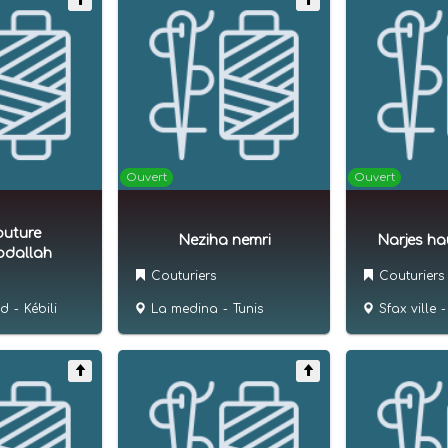
Ouvert
Ouvert
outure
Neziha nemri
Narjes ha
bdallah
Couturiers
Couturiers
La medina
-
Tunis
Sfax ville
-
ad
-
Kébili