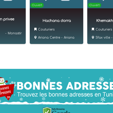
Ouvert
Ouvert
n privee
Hachana dorra
Khemakh
Couturiers
Couturiers
-
Monastir
Ariana Centre
-
Ariana
Sfax ville
-