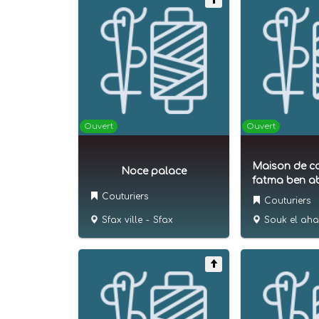
Ouvert
Ouvert
Maison de c
Noce palace
fatma ben a
Couturiers
Couturiers
Sfax ville
-
Sfax
Souk el ah