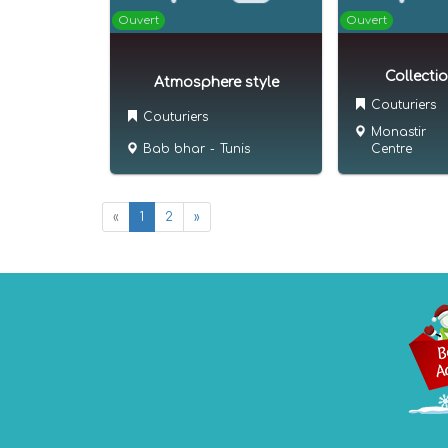
Ouvert
Ouvert
Collectio
Atmosphere style
Couturiers
Couturiers
Monastir
Bab bhar
-
Tunis
Centre
«
1
2
»