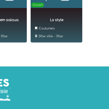
Ouvert
em saloua
Ls style
Couturiers
Sfax
Sfax ville
-
Sfax