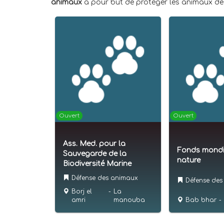
animaux
a pour but de protéger les animaux de t
Ouvert
Ouvert
Ass. Med. pour la
Fonds mondi
Sauvegarde de la
nature
Biodiversité Marine
Défense des animaux
Défense des
Borj el
-
La
Bab bhar
-
amri
manouba