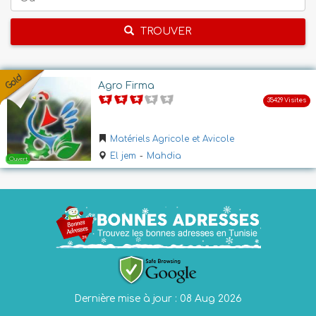
TROUVER
Agro Firma
Matériels Agricole et Avicole
El jem
-
Mahdia
Dernière mise à jour : 08 Aug 2026