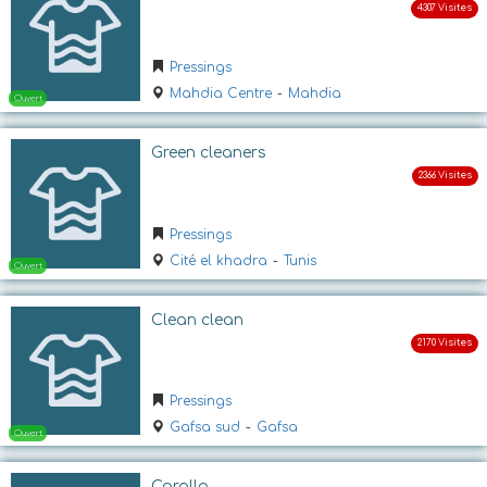
Ouvert
Pressings
Mahdia Centre
-
Mahdia
Green cleaners
Pressings
Ouvert
Cité el khadra
-
Tunis
Clean clean
Pressings
Gafsa sud
-
Gafsa
Corallo